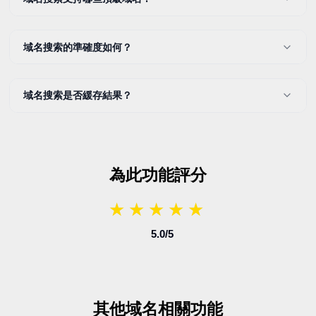
域名搜索的準確度如何？
域名搜索是否緩存結果？
為此功能評分
★
★
★
★
★
★
★
★
★
★
5.0
/5
其他域名相關功能